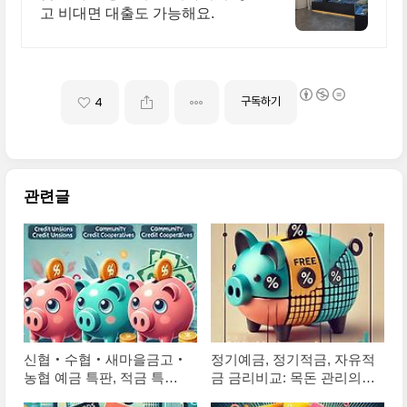
고 비대면 대출도 가능해요.
구독하기
4
관련글
신협‧수협‧새마을금고‧
정기예금, 정기적금, 자유적
농협 예금 특판, 적금 특판
금 금리비교: 목돈 관리의
총정리: 초고금리 상품 한눈
현명한 선택법