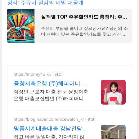
정리: 주유비 절감의 비밀 대공개
실적별 TOP 주유할인카드 총정리: 주유비 절감의 비밀 대공개
주유비 부담을 줄이고 싶으신가요? 당신의 소
비 패턴에 맞는 주유할인카드를 찾고 계신다
면, 이 글이 바로 그 해답이 될 것입니다. 주유
할인카드는 단순히 주유 시 할인을 받는 것을
넘어서 다
https://money4u.kr/
광고
융창저축은행 (주)해피머니 최
대 8,000만원 까지!
직장인 근로자 대출 전문 융창저축
은행 대출모집법인 (주)해피머니
https://blog.naver.com/nicewatch_kr
광고
명품시계대출대출 강남전당포
나이스전당포
쉽고 빠른 당일대출, 기다리지 않