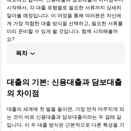
시작해서, 각 대출 유형별로 필요한 서류까지 상세히
알아볼 예정입니다. 이 여정을 통해 여러분은 자신에
게 가장 적합한 대출 방식을 선택하고, 필요한 서류를
미리 준비할 수 있게 될 것입니다. 함께 시작해볼까
요?
목차
❮
대출의 기본: 신용대출과 담보대출
의 차이점
대출의 세계에 첫 발을 들이면, 가장 먼저 마주치게 되
는 것이 바로 신용대출과 담보대출이라는 두 갈래 길
입니다. 이 두 대출 방식은 근본적으로 다른 특성을 가