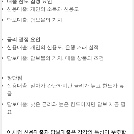
대출 한도 결정 요인
신용대출: 개인의 소득과 신용도
담보대출: 담보물의 가치
금리 결정 요인
신용대출: 개인의 신용도, 은행 거래 실적
담보대출: 담보물의 가치, 대출 상품의 조건
장단점
신용대출: 절차가 간단하지만 금리가 높고 한도가 낮
음
담보대출: 낮은 금리와 높은 한도이지만 담보 제공 필
요
이처럼 신용대출과 담보대출은 각각의 특성이 뚜렷합