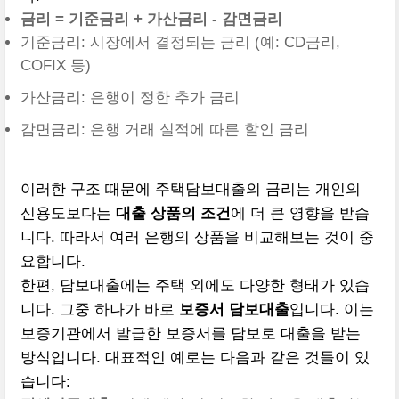
금리 = 기준금리 + 가산금리 - 감면금리
기준금리: 시장에서 결정되는 금리 (예: CD금리,
COFIX 등)
가산금리: 은행이 정한 추가 금리
감면금리: 은행 거래 실적에 따른 할인 금리
이러한 구조 때문에 주택담보대출의 금리는 개인의
신용도보다는
대출 상품의 조건
에 더 큰 영향을 받습
니다. 따라서 여러 은행의 상품을 비교해보는 것이 중
요합니다.
한편, 담보대출에는 주택 외에도 다양한 형태가 있습
니다. 그중 하나가 바로
보증서 담보대출
입니다. 이는
보증기관에서 발급한 보증서를 담보로 대출을 받는
방식입니다. 대표적인 예로는 다음과 같은 것들이 있
습니다: