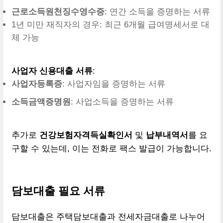
근로소득원천징수영수증
: 연간 소득을 증명하는 서류
1년 미만 재직자의 경우: 최근 6개월 급여명세서로 대
체 가능
사업자 신용대출 서류
:
사업자등록증
: 사업자임을 증명하는 서류
소득금액증명원
: 사업소득을 증명하는 서류
추가로
건강보험자격득실확인서
및
납부내역서
를 요
구할 수 있는데, 이는 전화로 팩스 발급이 가능합니다.
담보대출 필요 서류
담보대출은 주택담보대출과 전세자금대출로 나누어