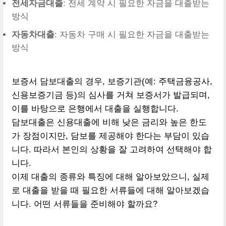
전세자금대출
: 전세 계약 시 필요한 자금을 대출받는
방식
자동차대출
: 자동차 구매 시 필요한 자금을 대출받는
방식
보증서 담보대출의 경우, 보증기관(예: 주택금융공사,
신용보증기금 등)의 심사를 거쳐 보증서가 발급되며,
이를 바탕으로 은행에서 대출을 실행합니다.
담보대출은 신용대출에 비해 낮은 금리와 높은 한도
가 장점이지만, 담보를 제공해야 한다는 부담이 있습
니다. 따라서 본인의 상황을 잘 고려하여 선택해야 합
니다.
이제 대출의 종류와 특징에 대해 알아보았으니, 실제
로 대출을 받을 때 필요한 서류들에 대해 알아보겠습
니다. 어떤 서류들을 준비해야 할까요?