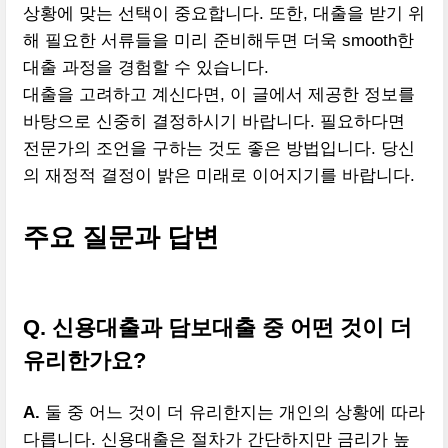
상황에 맞는 선택이 중요합니다. 또한, 대출을 받기 위
해 필요한 서류들을 미리 준비해두면 더욱 smooth한
대출 과정을 경험할 수 있습니다.
대출을 고려하고 계신다면, 이 글에서 제공한 정보를
바탕으로 신중히 결정하시기 바랍니다. 필요하다면
전문가의 조언을 구하는 것도 좋은 방법입니다. 당신
의 재정적 결정이 밝은 미래로 이어지기를 바랍니다.
주요 질문과 답변
Q. 신용대출과 담보대출 중 어떤 것이 더
유리한가요?
A.
둘 중 어느 것이 더 유리한지는 개인의 상황에 따라
다릅니다. 신용대출은 절차가 간단하지만 금리가 높